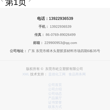
第1页
电话：13922936539
手机：
13922936539
传真：
86-0769-89026499
邮箱：
229900953@qq.com
公司地址：
广东 东莞市樟木头塑胶原材料市场四期6栋35号
版权所有 © 东莞市屹立塑胶有限公司
XML
技术支持：
盖德化工网
食品商务网
公司首页
公司介绍
公司动态
产品展厅
证书荣誉
联系方式