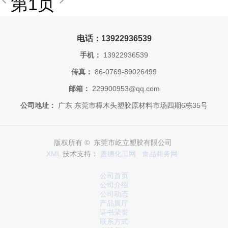
第1页
电话：13922936539
手机：
13922936539
传真：
86-0769-89026499
邮箱：
229900953@qq.com
公司地址：
广东 东莞市樟木头塑胶原材料市场四期6栋35号
版权所有 © 东莞市屹立塑胶有限公司
XML
技术支持：
盖德化工网
食品商务网
公司首页
公司介绍
公司动态
产品展厅
证书荣誉
联系方式