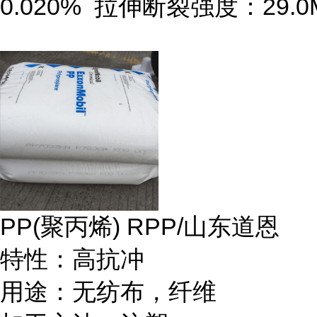
0.020%
拉伸断裂强度：
29.
PP(
聚丙烯
) RPP/
山东道恩
特性：高抗冲
用途：无纺布，纤维