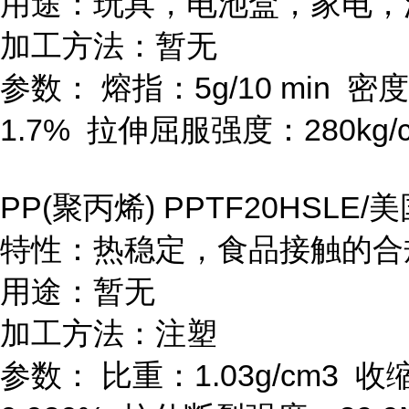
用途：玩具，电池盒，家电，
加工方法：暂无
参数：
熔指：
5g/10 min
密度
1.7%
拉伸屈服强度：
280kg/
PP(
聚丙烯
) PPTF20HSLE/
美
特性：热稳定，食品接触的合
用途：暂无
加工方法：注塑
参数：
比重：
1.03g/cm
3
收