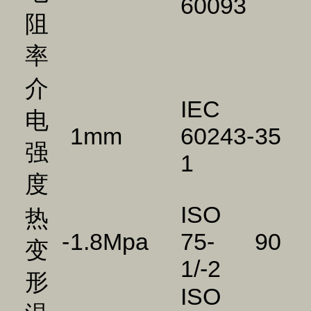
60093
阻
率
介
IEC
电
1mm
60243-
35
强
1
度
ISO
热
-
1.8Mpa
75-
90
变
1/-2
形
ISO