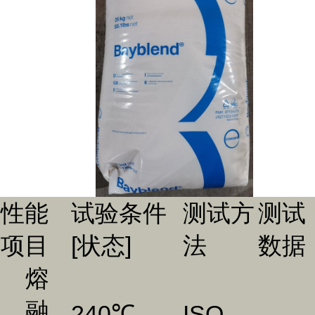
性能
试验条件
测试方
测试
项目
[状态]
法
数据
熔
融
240℃，
ISO