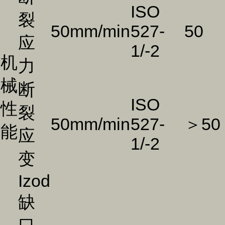
ISO
裂
50mm/min
527-
50
应
1/-2
机
力
械
断
ISO
性
裂
50mm/min
527-
＞50
能
应
1/-2
变
Izod
缺