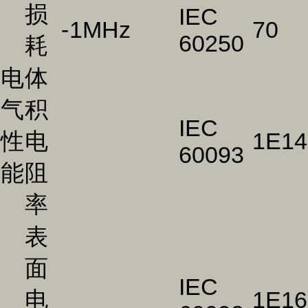
损
IEC
-
1MHz
70
60250
耗
电
体
气
积
IEC
性
电
1E14
60093
能
阻
率
表
面
IEC
电
1E16