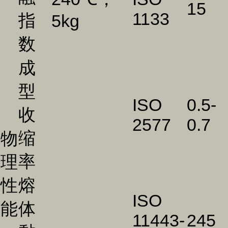
15
1133
指
5kg
数
成
型
ISO
0.5-
收
2577
0.7
缩
物
率
理
性
熔
ISO
能
体
11443-
245