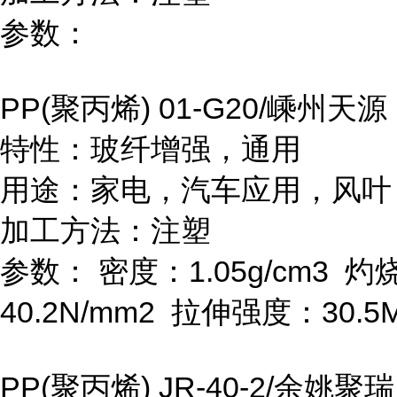
参数：
PP(
聚丙烯
) 01-G20/
嵊州天源
特性：玻纤增强，通用
用途：家电，汽车应用，风叶
加工方法：注塑
参数：
密度：
1.05g/cm
3
灼
40.2N/mm
2
拉伸强度：
30.5
PP(
聚丙烯
) JR-40-2/
余姚聚瑞