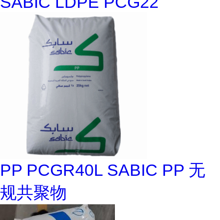
SABIC LDPE PCG22
PP PCGR40L SABIC PP 无
规共聚物