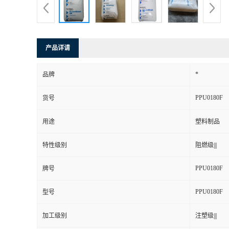
产品详请
*
品牌
PPU0180F
货号
用途
塑料制品
特性级别
阻燃级|||
PPU0180F
牌号