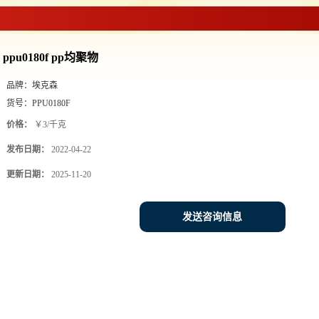
孚PP
>
ppu0180f pp均聚物
ppu0180f pp均聚物
品牌：
埃克森
货号：
PPU0180F
价格：
￥3/千克
发布日期：
2022-04-22
更新日期：
2025-11-20
发送咨询信息