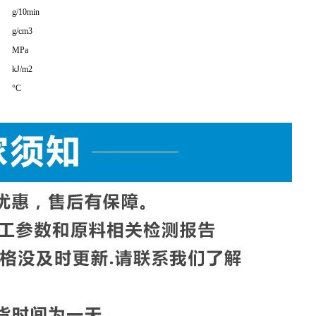
数据
数据单位
g/10min
g/cm3
MPa
kJ/m2
°C