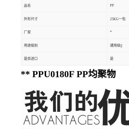
PPU0180F
型号
加工级别
注塑级|||
PP
品名
外形尺寸
25KG一包
*
厂家
用途级别
通用级|||
是否进口
是
** PPU0180F PP均聚物