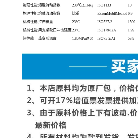
技术参数
性能项目
试验条件[状态]
测试方法
测试
物理性能
熔融流动指数
230℃/2.16Kg
ISO1133
10
物理性能
熔融流动指数
比重
ExxonMobilMethod
0.9
机械性能
拉伸模量
23°C
ISO527-2
1500
机械性能
简支梁缺口冲击强度
23°C
ISO179/1eA
1.99
热性能
热变形温度
1.80MPa退火
ISO75-2/Af
53.9