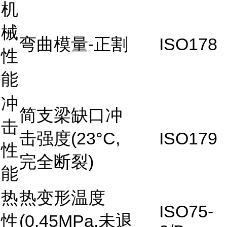
机
械
弯曲模量-正割
ISO178
性
能
冲
简支梁缺口冲
击
击强度(23°C,
ISO179
性
完全断裂)
能
热
热变形温度
ISO75-
性
(0.45MPa,未退