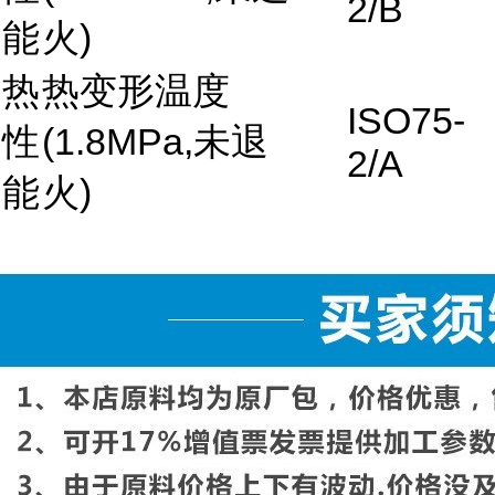
2/B
能
火)
热
热变形温度
ISO75-
性
(1.8MPa,未退
2/A
能
火)