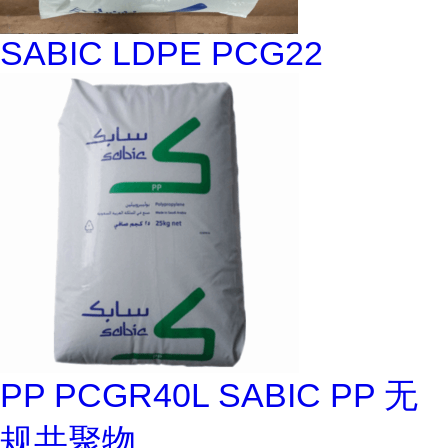
SABIC LDPE PCG22
PP PCGR40L SABIC PP 无
规共聚物