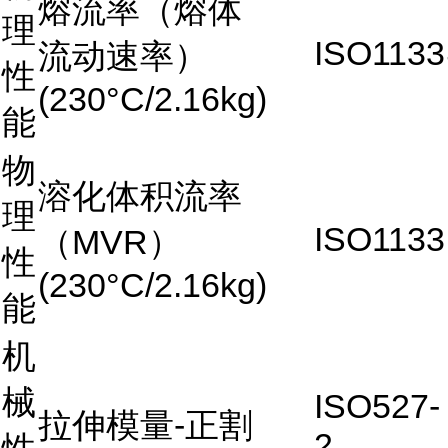
熔流率（熔体
理
ISO1133
流动速率）
性
(230°C/2.16kg)
能
物
溶化体积流率
理
ISO1133
（MVR）
性
(230°C/2.16kg)
能
机
械
ISO527-
拉伸模量-正割
2