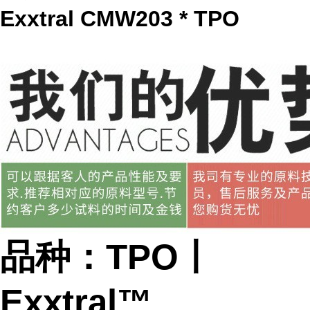
Exxtral CMW203 * TPO
品种：TPO丨
Exxtral™