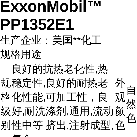
ExxonMobil™
PP1352E1
生产企业：美国**化工
规格用途
良好的抗热老化性,热
规
稳定性,良好的耐热老
外
自
格
化性能,可加工性，良
观
然
级
好,耐洗涤剂,通用,流动
颜
色
别
性中等 挤出,注射成型,
色