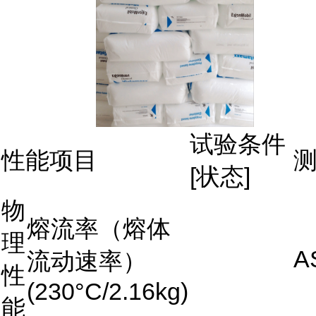
试验条件
性能项目
[状态]
物
熔流率（熔体
理
A
流动速率）
性
(230°C/2.16kg)
能