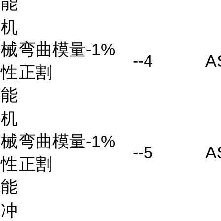
能
机
械
弯曲模量-1%
--4
A
性
正割
能
机
械
弯曲模量-1%
--5
A
性
正割
能
冲