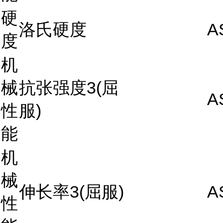
硬
洛氏硬度
A
度
机
械
抗张强度3(屈
A
性
服)
能
机
械
伸长率3(屈服)
A
性