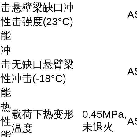
击
悬壁梁缺口冲
A
性
击强度(23°C)
能
冲
击
无缺口悬臂梁
A
性
冲击(-18°C)
能
热
载荷下热变形
0.45MPa,
性
A
未退火
温度
能