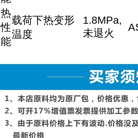
热
载荷下热变形
1.8MPa,
性
A
未退火
温度
能