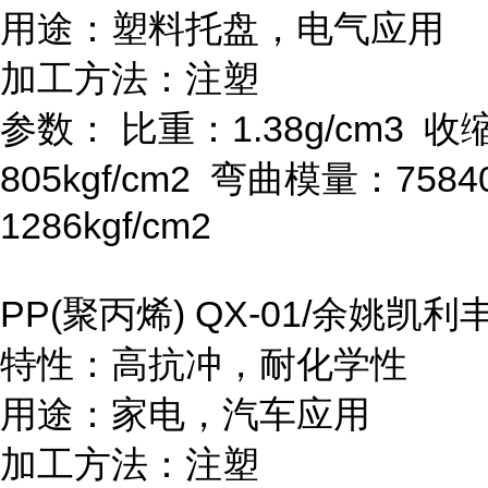
用途：塑料托盘，电气应用
加工方法：注塑
参数：
比重：
1.38g/cm
3
收
805kgf/cm
2
弯曲模量：
7584
1286kgf/cm
2
PP(
聚丙烯
) QX-01/
余姚凯利
特性：高抗冲，耐化学性
用途：家电，汽车应用
加工方法：注塑