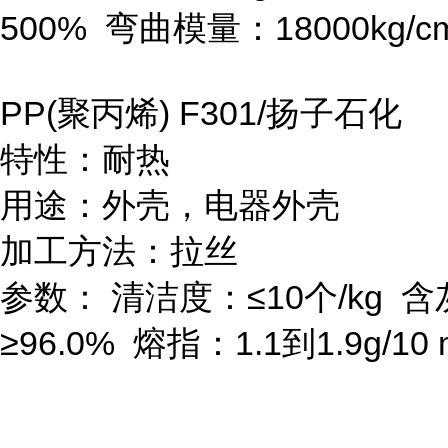
500%
弯曲模量：
18000kg/c
PP(
聚丙烯
) F301/
扬子石化
特性：耐热
用途：外壳，电器外壳
加工方法：拉丝
参数：
清洁度：≤
10
个
/kg
含
≥
96.0%
熔指：
1.1
到
1.9g/10 