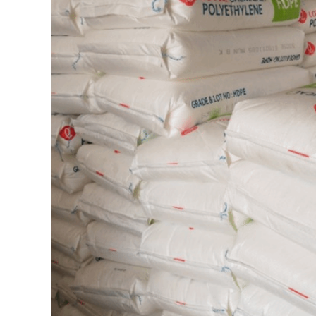
参数：
熔指：
50g/10 min
密度：
0.920g/cm
3
挥发物：
0.05%
拉伸强度