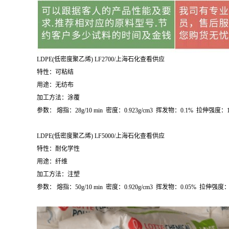
LDPE(
低密度聚乙烯
) LF2700/
上海石化查看供应
特性：可粘结
用途：无纺布
加工方法：涂覆
参数：
熔指：
28g/10 min
密度：
0.923g/cm
3
挥发物：
0.1%
拉伸强度：
LDPE(
低密度聚乙烯
) LF5000/
上海石化查看供应
特性：耐化学性
用途：纤维
加工方法：注塑