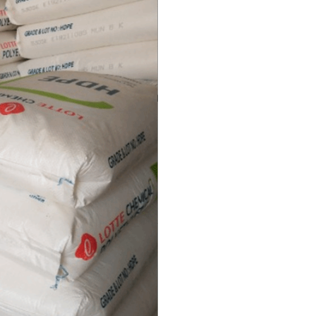
：
9.0MPa
断裂伸长率：
450%