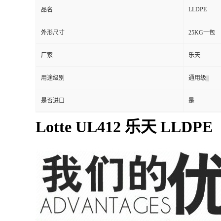
UL412
型号
加工级别
注塑级|||
LLDPE
品名
外形尺寸
25KG一包
厂家
乐天
用途级别
通用级|||
是否进口
是
Lotte UL412 乐天 LLDPE