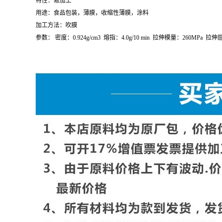
加工方法：吹塑
参数：
熔指：
1.5g/10 min
密度：
0.919g/cm
3
断裂伸长率：
600%
断裂
LDPE(
低密度聚乙烯
) 2420K/
利安德巴塞尔查看供应
特性：易加工
用途：食品包装，薄膜，收缩性薄膜，涂料
加工方法：吹膜
参数：
密度：
0.924g/cm
3
熔指：
4.0g/10 min
拉伸模量：
260MPa
拉伸