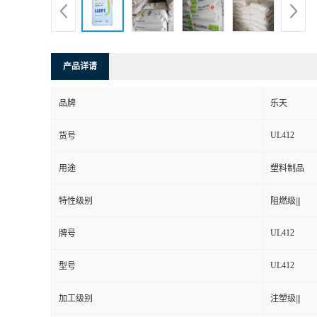
产品详请
品牌
乐天
UL412
货号
用途
塑料制品
特性级别
阻燃级|||
UL412
牌号