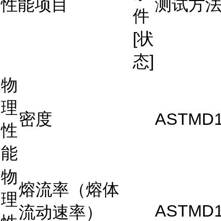
性能项目
测试方
件
[状
态]
物
理
密度
ASTMD1
性
能
物
熔流率（熔体
理
ASTMD1
流动速率）