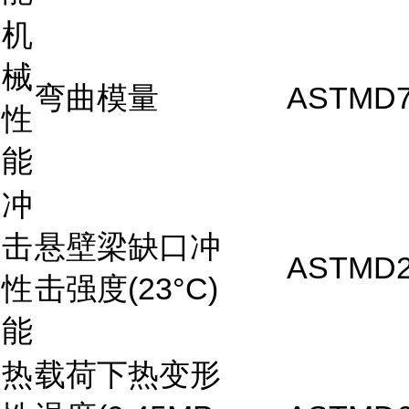
机
械
弯曲模量
ASTMD7
性
能
冲
击
悬壁梁缺口冲
ASTMD2
性
击强度(23°C)
能
热
载荷下热变形