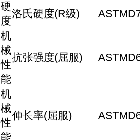
硬
洛氏硬度(R级)
ASTMD7
度
机
械
抗张强度(屈服)
ASTMD6
性
能
机
械
伸长率(屈服)
ASTMD6
性
能