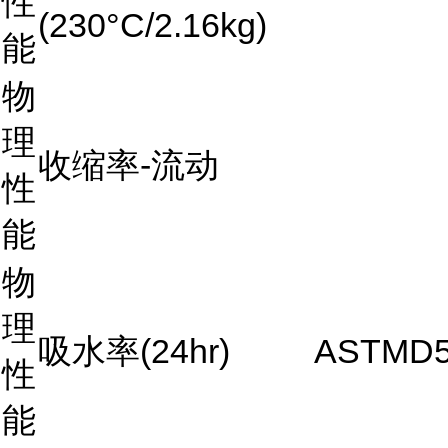
性
(230°C/2.16kg)
能
物
理
收缩率-流动
性
能
物
理
吸水率(24hr)
ASTMD5
性
能