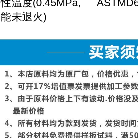
性
温度(0.45MPa,
ASTMD6
能
未退火)