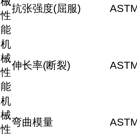
械
抗张强度(屈服)
ASTM
性
能
机
械
伸长率(断裂)
ASTM
性
能
机
械
弯曲模量
ASTM
性