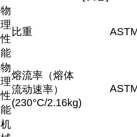
物
理
比重
ASTM
性
能
物
熔流率（熔体
理
ASTM
流动速率）
性
(230°C/2.16kg)
能
机