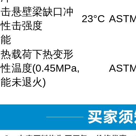
击
悬壁梁缺口冲
23°C
ASTM
性
击强度
能
热
载荷下热变形
性
温度(0.45MPa,
ASTM
能
未退火)