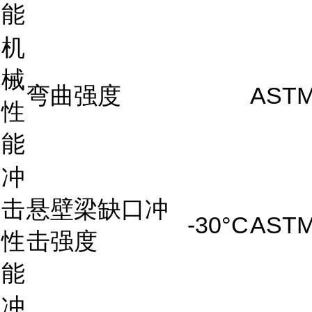
能
机
械
弯曲强度
ASTM
性
能
冲
击
悬壁梁缺口冲
-30°C
ASTM
性
击强度
能
冲