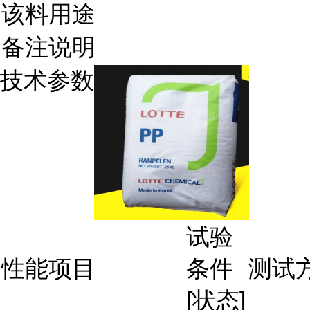
该料用途
备注说明
技术参数
试验
性能项目
条件
测试
[状态]