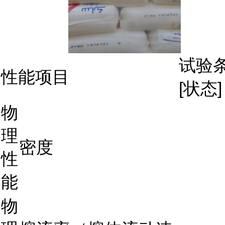
试验
性能项目
[状态]
物
理
密度
性
能
物