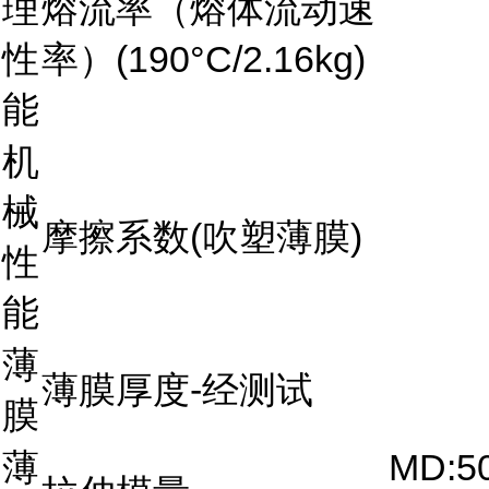
理
熔流率（熔体流动速
性
率）(190°C/2.16kg)
能
机
械
摩擦系数(吹塑薄膜)
性
能
薄
薄膜厚度-经测试
膜
薄
MD:5