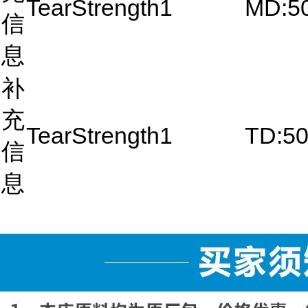
TearStrength1
MD:5
信
息
补
充
TearStrength1
TD:5
信
息