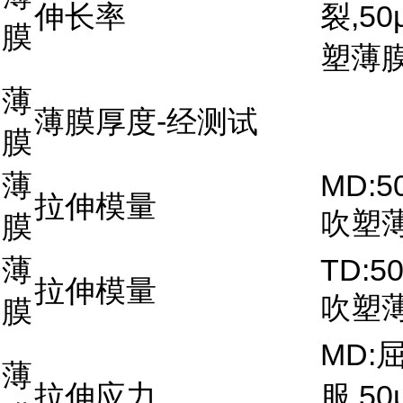
伸长率
裂,50
膜
塑薄
薄
薄膜厚度-经测试
膜
薄
MD:5
拉伸模量
吹塑
膜
薄
TD:5
拉伸模量
吹塑
膜
MD:
薄
拉伸应力
服,50