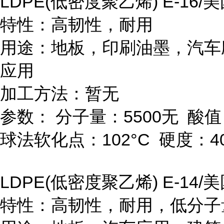
LDPE(
低密度聚乙烯
) E-16/
美
特性：高韧性，耐用
用途：地板，印刷油墨，汽车
应用
加工方法：暂无
参数：
分子量：
5500
无
酸值
球法软化点：
102
°
C
硬度：
4
LDPE(
低密度聚乙烯
) E-14/
美
特性：高韧性，耐用，低分子