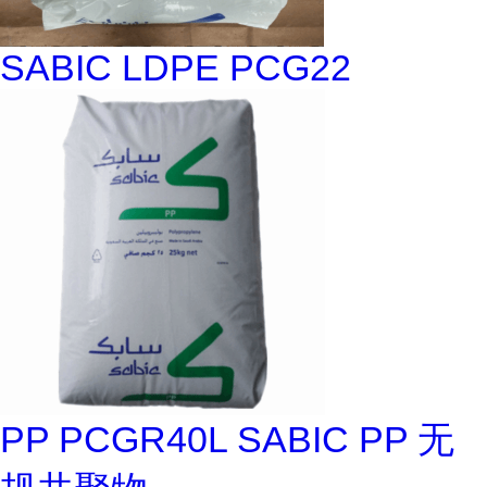
SABIC LDPE PCG22
PP PCGR40L SABIC PP 无