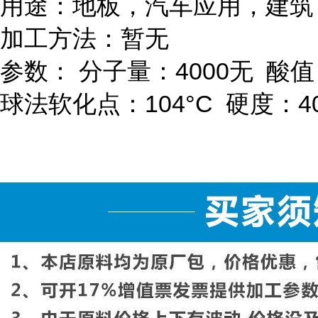
用途：地板，汽车应用，建筑
加工方法：暂无
参数：
分子量：
4000
无
酸值
球法软化点：
104
°
C
硬度：
4