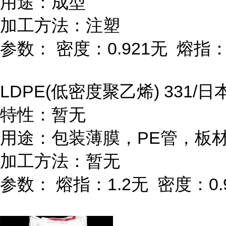
用途：成型
加工方法：注塑
参数：
密度：
0.921
无
熔指
LDPE(
低密度聚乙烯
) 331/
日
特性：暂无
用途：包装薄膜，
PE
管，板
加工方法：暂无
参数：
熔指：
1.2
无
密度：
0.