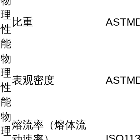
物
理
比重
ASTM
性
能
物
理
表观密度
ASTMD
性
能
物
熔流率（熔体流
理
ISO11
动速率）