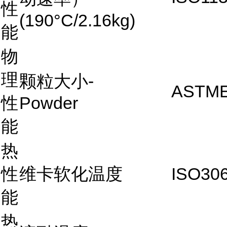
性
(190°C/2.16kg)
能
物
理
颗粒大小-
ASTME
性
Powder
能
热
性
维卡软化温度
ISO30
能
热