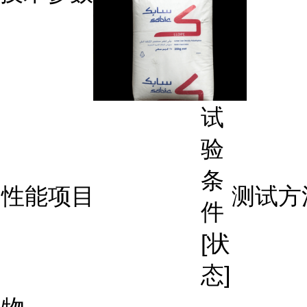
试
验
条
性能项目
测试方
件
[状
态]