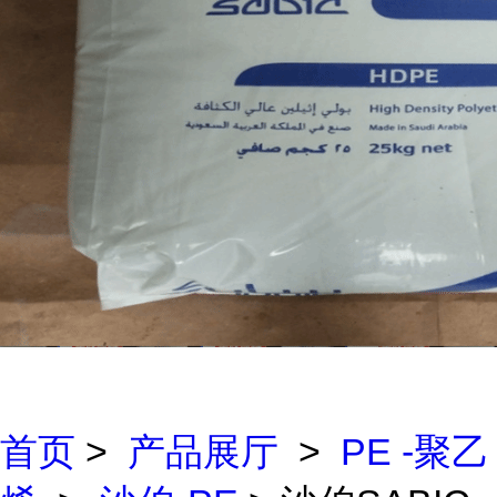
首页
>
产品展厅
>
PE -聚乙