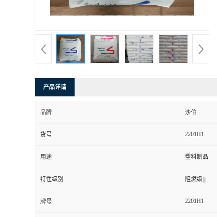
产品详请
品牌
沙伯
2201H1
货号
用途
塑料制品
特性级别
阻燃级|||
2201H1
牌号