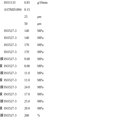
ISO1133
0.85
g/10min
ASTMD1894
0.15
25
μm
50
μm
ISO527-3
140
MPa
ISO527-3
140
MPa
ISO527-3
170
MPa
ISO527-3
170
MPa
薄膜
ISO527-3
9.00
MPa
薄膜
ISO527-3
8.00
MPa
薄膜
ISO527-3
11.0
MPa
薄膜
ISO527-3
11.0
MPa
薄膜
ISO527-3
24.0
MPa
薄膜
ISO527-3
17.0
MPa
薄膜
ISO527-3
25.0
MPa
薄膜
ISO527-3
20.0
MPa
薄膜
ISO527-3
260
%