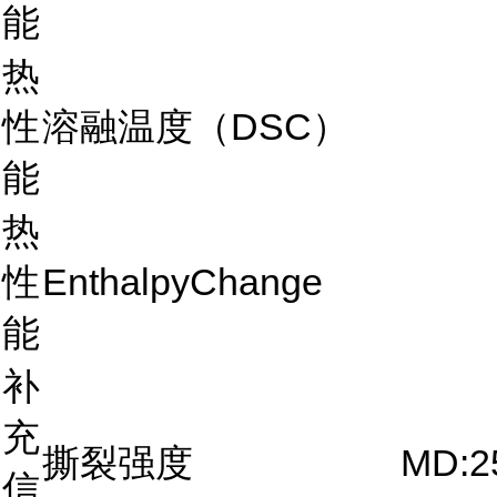
能
热
性
溶融温度（DSC）
能
热
性
EnthalpyChange
能
补
充
撕裂强度
MD:2
信