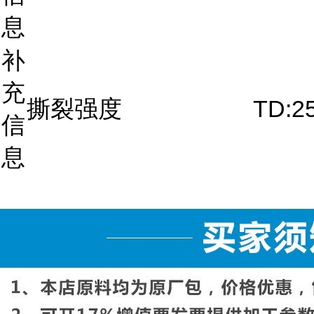
息
补
充
撕裂强度
TD:2
信
息