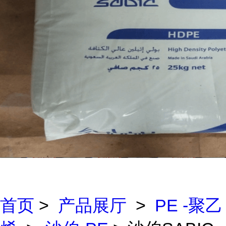
首页
>
产品展厅
>
PE -聚乙