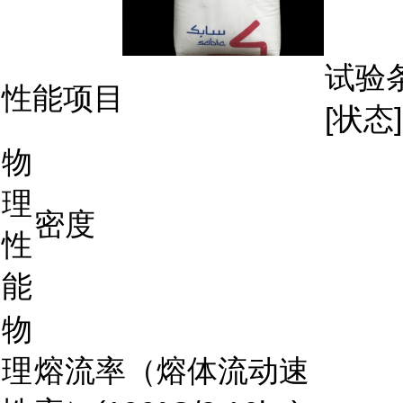
试验
性能项目
[状态]
物
理
密度
性
能
物
理
熔流率（熔体流动速