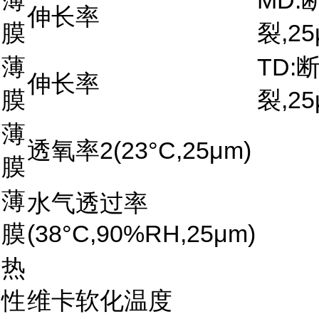
伸长率
膜
裂,25
薄
TD:
伸长率
膜
裂,25
薄
透氧率2(23°C,25μm)
膜
薄
水气透过率
膜
(38°C,90%RH,25μm)
热
性
维卡软化温度