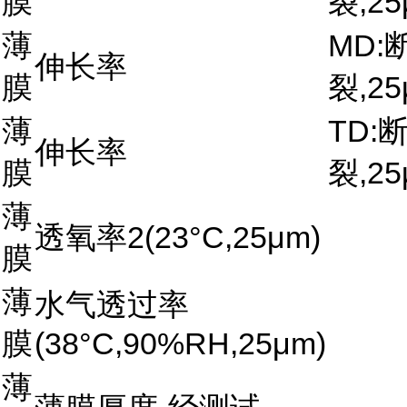
膜
裂,25
薄
MD:
伸长率
膜
裂,25
薄
TD:
伸长率
膜
裂,25
薄
透氧率2(23°C,25μm)
膜
薄
水气透过率
膜
(38°C,90%RH,25μm)
薄