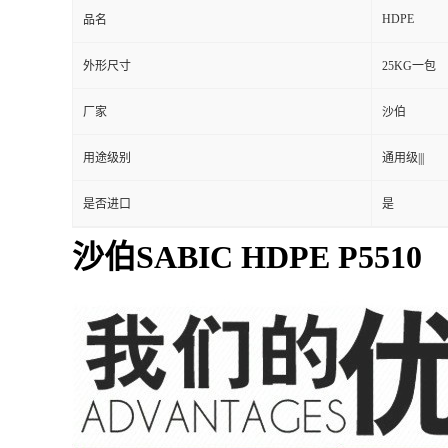
HDPE
品名
外形尺寸
25KG一包
厂家
沙伯
用途级别
通用级|||
是否进口
是
沙伯SABIC HDPE P5510