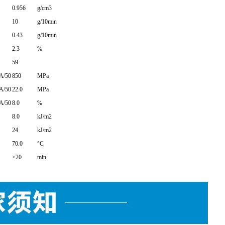
0.956
g/cm3
10
g/10min
0.43
g/10min
2.3
%
59
A/50
850
MPa
A/50
22.0
MPa
A/50
8.0
%
8.0
kJ/m2
24
kJ/m2
70.0
°C
>20
min