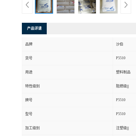
产品详请
品牌
沙伯
P5510
货号
用途
塑料制品
特性级别
阻燃级|||
P5510
牌号
P5510
型号
加工级别
注塑级|||