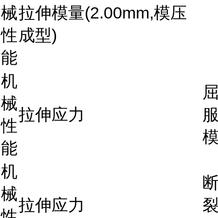
械
拉伸模量(2.00mm,模压
性
成型)
能
机
械
拉伸应力
服
性
能
机
械
拉伸应力
裂
性