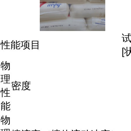
性能项目
[
物
理
密度
性
能
物