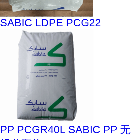
SABIC LDPE PCG22
PP PCGR40L SABIC PP 无