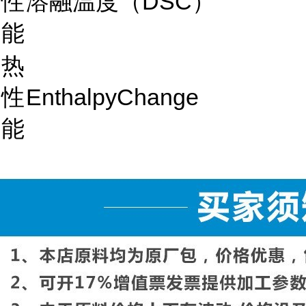
性
溶融温度（DSC）
能
热
性
EnthalpyChange
能