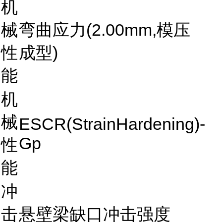
机
械
弯曲应力(2.00mm,模压
性
成型)
能
机
械
ESCR(StrainHardening)-
Gp
性
能
冲
击
悬壁梁缺口冲击强度