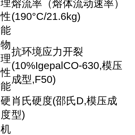
理
熔流率（熔体流动速率）
性
(190°C/21.6kg)
能
物
抗环境应力开裂
理
(10%IgepalCO-630,模压
性
成型,F50)
能
硬
肖氏硬度(邵氏D,模压成
度
型)
机