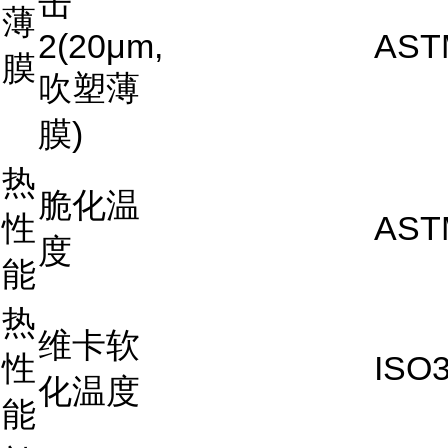
击
薄
2(20μm,
AST
膜
吹塑薄
膜)
热
脆化温
性
AST
度
能
热
维卡软
性
ISO3
化温度
能