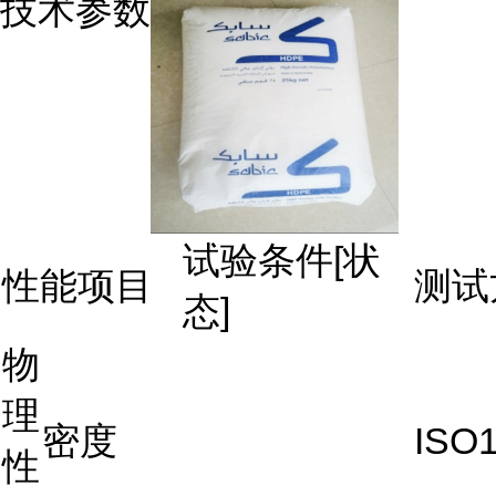
技术参数
试验条件[状
性能项目
测试
态]
物
理
密度
ISO1
性