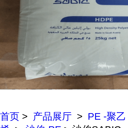
首页
>
产品展厅
>
PE -聚乙