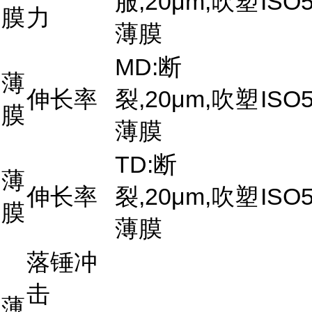
服,20μm,吹塑
ISO5
膜
力
薄膜
MD:断
薄
伸长率
裂,20μm,吹塑
ISO5
膜
薄膜
TD:断
薄
伸长率
裂,20μm,吹塑
ISO5
膜
薄膜
落锤冲
击
薄