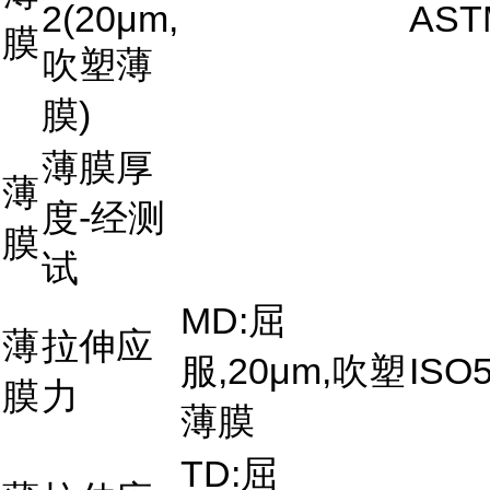
2(20μm,
AST
膜
吹塑薄
膜)
薄膜厚
薄
度-经测
膜
试
MD:屈
薄
拉伸应
服,20μm,吹塑
ISO5
膜
力
薄膜
TD:屈