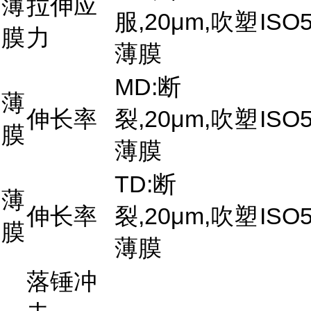
薄
拉伸应
服,20μm,吹塑
ISO5
膜
力
薄膜
MD:断
薄
伸长率
裂,20μm,吹塑
ISO5
膜
薄膜
TD:断
薄
伸长率
裂,20μm,吹塑
ISO5
膜
薄膜
落锤冲