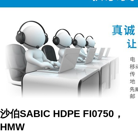
沙伯SABIC HDPE FI0750，
HMW