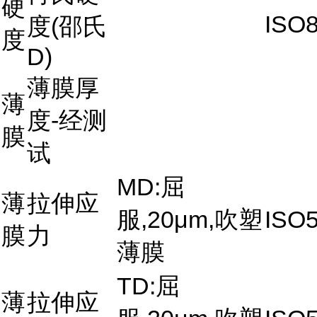
硬
ISO
度(邵氏
度
D)
薄膜厚
薄
度-经测
膜
试
MD:屈
薄
拉伸应
服,20μm,吹塑
ISO5
膜
力
薄膜
TD:屈
薄
拉伸应