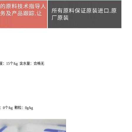
度：
15
个
/kg
含水量：合格无
：
0
个
/kg
颗粒：
0g/kg