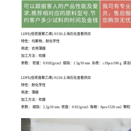
LDPE(
低密度聚乙烯
) N150/
上海石化查看供应
特性：均聚物，耐化学性
用途：农用薄膜
加工方法：吹膜
参数：
密度：
0.9182g/cm
3
熔指：
1.5g/10 min
杂质：≤
19pcs/100 g
清洁
LDPE(
低密度聚乙烯
) N210/
上海石化查看供应
特性：耐化学性
用途：薄膜
加工方法：吹膜
参数：
熔指：
2.2g/10 min
密度：
0.921g/cm
3
鱼眼：
0pcs/1520 cm
2
颗粒