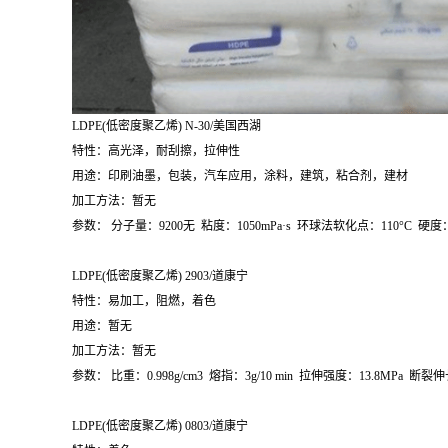
LDPE(
低密度聚乙烯
) N-30/
美国西湖
特性：高光泽，耐刮擦，拉伸性
用途：印刷油墨，包装，汽车应用，涂料，建筑，粘合剂，建材
加工方法：暂无
参数：
分子量：
9200
无
粘度：
1050mPa
·
s
环球法软化点：
110
°
C
硬度
LDPE(
低密度聚乙烯
) 2903/
道康宁
特性：易加工，阻燃，着色
用途：暂无
加工方法：暂无
参数：
比重：
0.998g/cm
3
熔指：
3g/10 min
拉伸强度：
13.8MPa
断裂伸
LDPE(
低密度聚乙烯
) 0803/
道康宁