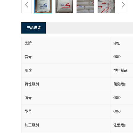
产品详请
品牌
沙伯
6060
货号
用途
塑料制品
特性级别
阻燃级|||
6060
牌号
6060
型号
加工级别
注塑级|||