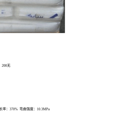
：
200
无
长率：
370%
弯曲强度：
10.3MPa