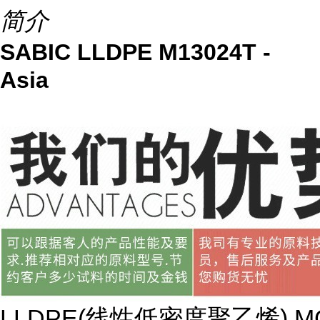
简介
SABIC LLDPE M13024T -
Asia
LLDPE(
线性低密度聚乙烯
) M