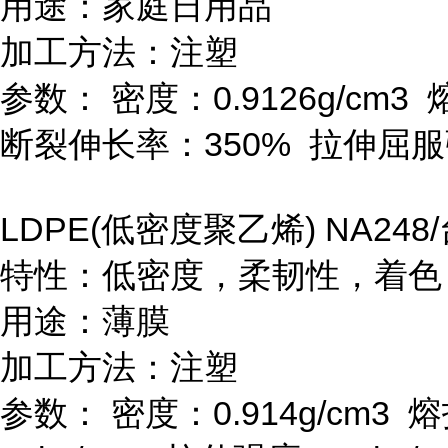
用途：家庭日用品
加工方法：注塑
参数：
密度：
0.9126g/cm
3
断裂伸长率：
350%
拉伸屈服
LDPE(
低密度聚乙烯
) NA248/
特性：低密度，柔韧性，着色
用途：薄膜
加工方法：注塑
参数：
密度：
0.914g/cm
3
熔