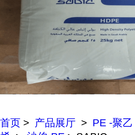
首页
>
产品展厅
>
PE -聚乙