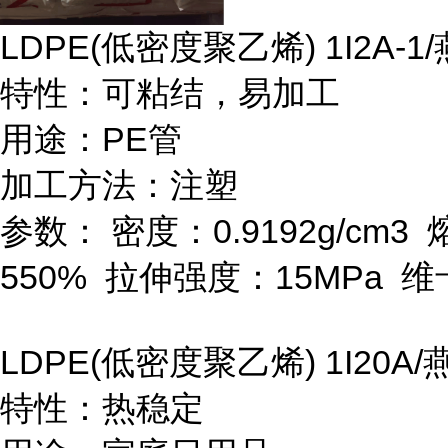
LDPE(
低密度聚乙烯
) 1I2A-1/
特性：可粘结，易加工
用途：
PE
管
加工方法：注塑
参数：
密度：
0.9192g/cm
3
550%
拉伸强度：
15MPa
维
LDPE(
低密度聚乙烯
) 1I20A/
特性：热稳定