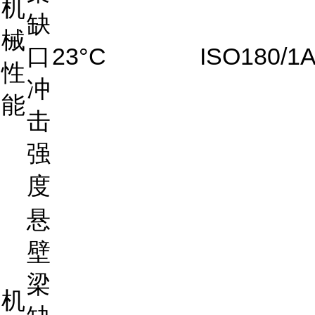
机
缺
械
口
23°C
ISO180/1
性
冲
能
击
强
度
悬
壁
梁
机