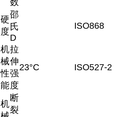
数
邵
硬
ISO868
氏
度
D
机
拉
械
伸
23°C
ISO527-2
性
强
能
度
断
机
裂
械