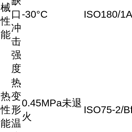
缺
械
口
-30°C
ISO180/1
性
冲
能
击
强
度
热
热
变
0.45MPa未退
性
形
ISO75-2/B
火
能
温