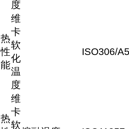
度
维
卡
热
软
性
ISO306/A
化
能
温
度
维
卡
热
软