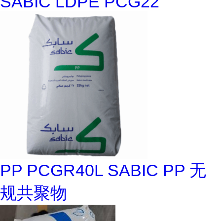
SABIC LDPE PCG22
PP PCGR40L SABIC PP 无
规共聚物