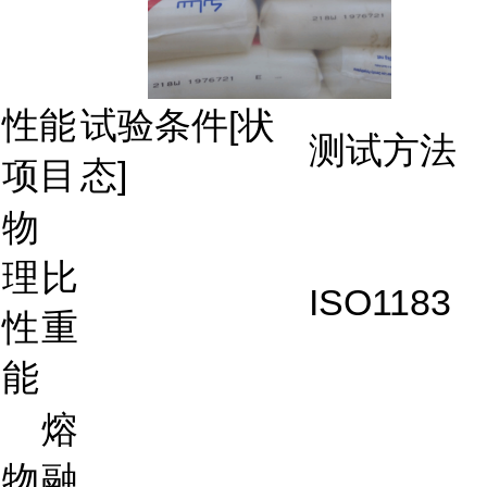
性能
试验条件[状
测试方法
项目
态]
物
理
比
ISO1183
性
重
能
熔
物
融