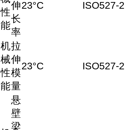
伸
23°C
ISO527-2
性
长
能
率
机
拉
械
伸
23°C
ISO527-2
性
模
能
量
悬
壁
梁