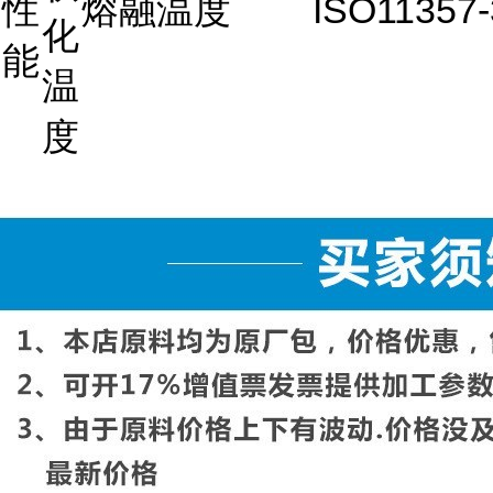
性
熔融温度
ISO11357-
化
能
温
度