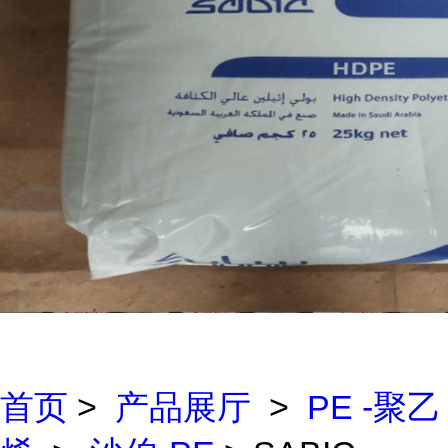
首页
>
产品展厅
>
PE -聚乙