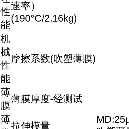
速率）
性
(190°C/2.16kg)
能
机
械
摩擦系数(吹塑薄膜)
性
能
薄
薄膜厚度-经测试
膜
薄
MD:25
拉伸模量