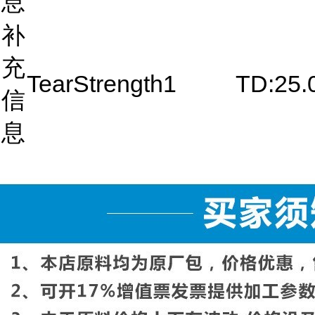
息
补
充
TearStrength1
TD:25.
信
息