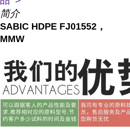
品 >
简介
SABIC HDPE FJ01552，
MMW