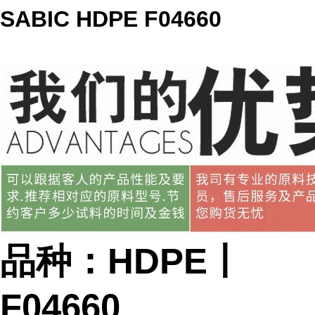
SABIC HDPE F04660
品种：HDPE丨
F04660