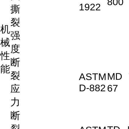
800
1922
撕
裂
机
强
械
度
性
断
能
裂
MD
ASTM
D-882
67
应
力
断
裂