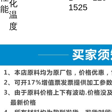
化
1525
能
温
度