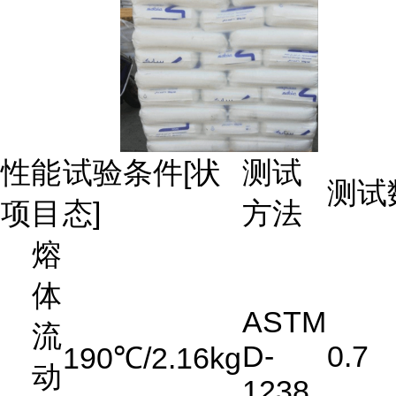
性能
试验条件[状
测试
测试
项目
态]
方法
熔
体
ASTM
流
D-
0.7
190℃/2.16kg
动
1238