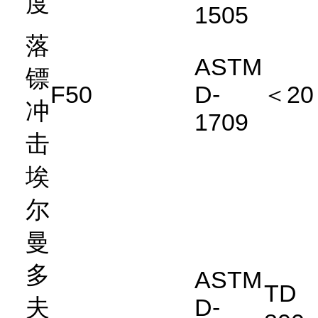
度
1505
落
ASTM
镖
F50
D-
＜20
冲
1709
击
埃
尔
曼
多
ASTM
TD
夫
D-