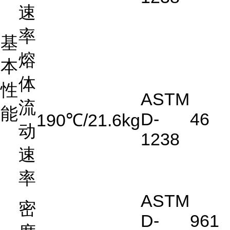
速
率
基
熔
本
体
性
ASTM
流
能
D-
46
190℃/21.6kg
动
1238
速
率
ASTM
密
D-
961