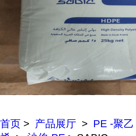
首页
>
产品展厅
>
PE -聚乙