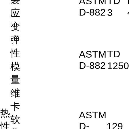
TD
ASTM
D-882
3
应
变
弹
性
TD
ASTM
D-882
1250
模
量
维
卡
热
ASTM
软
性
D-
129