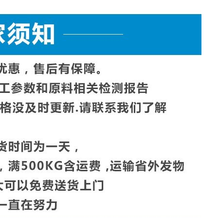
D1922
170
g
D1922
60
g
D1003
6.9
%