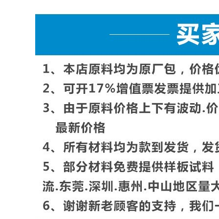
薄膜
埃尔曼多夫抗撕强度-MD
ASTM
薄膜
ElmendorfTearStrength-TD
ASTM
光学性能
雾度
ASTM