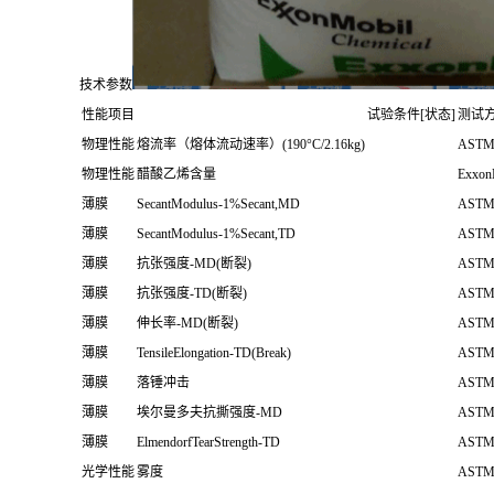
技术参数
性能项目
试验条件[状态]
测试
物理性能
熔流率（熔体流动速率）(190°C/2.16kg)
ASTM
物理性能
醋酸乙烯含量
Exxon
薄膜
SecantModulus-1%Secant,MD
ASTM
薄膜
SecantModulus-1%Secant,TD
ASTM
薄膜
抗张强度-MD(断裂)
ASTM
薄膜
抗张强度-TD(断裂)
ASTM
薄膜
伸长率-MD(断裂)
ASTM
薄膜
TensileElongation-TD(Break)
ASTM
薄膜
落锤冲击
ASTM