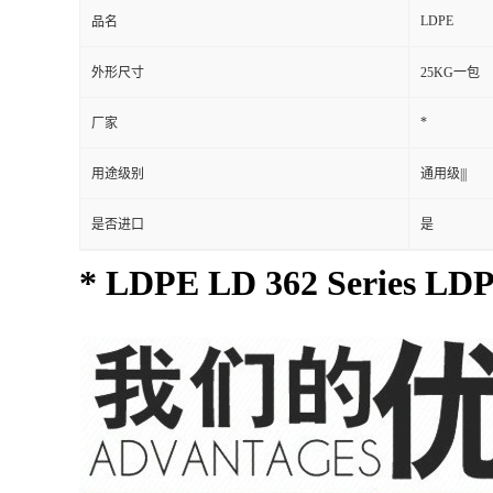
LD 362 Serie
型号
加工级别
注塑级|||
LDPE
品名
外形尺寸
25KG一包
*
厂家
用途级别
通用级|||
是否进口
是
* LDPE LD 362 Series LD