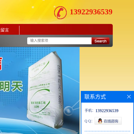
13922936539
线留言
联系方式
手机：
13922936539
Q Q：