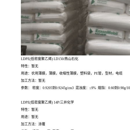
LDPE(
低密度聚乙烯
) LD150/
燕山石化
特性：暂无
用途：农用薄膜，薄膜，收缩性薄膜，塑料袋，
PE
管，型材，电缆
加工方法：暂无
参数：
密度：
0.9205
到
0.9245g/cm
3
混浊度：≤
9%
熔指：
0.60
到
0.90g/10
LDPE(
低密度聚乙烯
) 14P/
三井化学
特性：暂无
用途：暂无
加工方法：涂覆
参数：
熔指：
5.1
无
密度：
0.919
无
LDPE(
低密度聚乙烯
) 11P/
三井化学
特性：低收缩