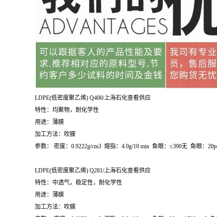
LDPE(
低密度聚乙烯
) Q400/
上海石化查看供应
特性：均聚物，耐化学性
用途：薄膜
加工方法：吹膜
参数：
密度：
0.9222g/cm
3
熔指：
4.0g/10 min
鱼眼：≤
390
无
鱼眼：
20p
LDPE(
低密度聚乙烯
) Q281/
上海石化查看供应
特性：中透气，稳定性，耐化学性
用途：薄膜
加工方法：吹膜
参数：
密度：
0.9250g/cm
3
熔指：
2.8g/10 min
鱼眼：
20pcs/1520 cm
2
杂