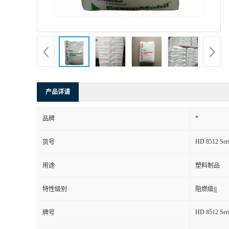
产品详请
*
品牌
HD 8512 Seri
货号
用途
塑料制品
特性级别
阻燃级|||
HD 8512 Seri
牌号
HD 8512 Seri
型号
加工级别
注塑级|||