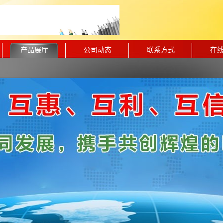
产品展厅
公司动态
联系方式
在
孚PE
>
* HDPE HD 8512 Series HDPE