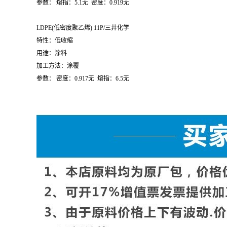
用途：涂料
加工方法：涂覆
参数：
密度：
0.917
无
熔指：
6.5
无