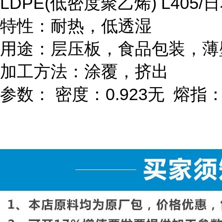
LDPE(
低密度聚乙烯
) L405/
日
特性：耐热，低透湿
用途：层压板，食品包装，薄
加工方法：涂覆，挤出
参数：
密度：
0.923
无
熔指