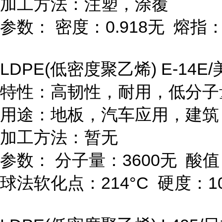
加工方法：注塑，涂覆
参数：
密度：
0.918
无
熔指
LDPE(
低密度聚乙烯
) E-14E/
特性：高韧性，耐用，低分子
用途：地板，汽车应用，建筑
加工方法：暂无
参数：
分子量：
3600
无
酸值
球法软化点：
214
°
C
硬度：
1