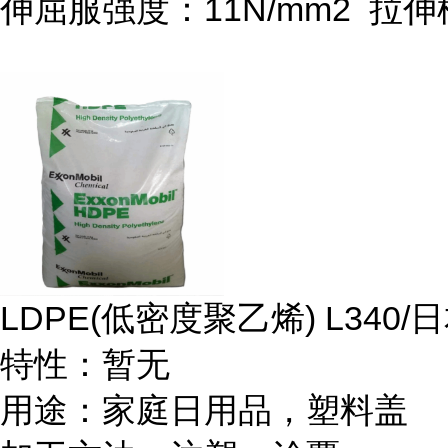
伸屈服强度：
11N/mm
2
拉伸
LDPE(
低密度聚乙烯
) L340/
日
特性：暂无
用途：家庭日用品，塑料盖