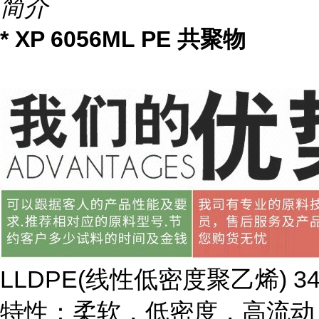
简介
* XP 6056ML PE 共聚物
LLDPE(
线性低密度聚乙烯
) 3
特性：柔软，低密度，高流动