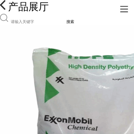
产品展厅
搜索