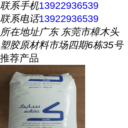
联系手机
13922936539
联系电话
13922936539
所在地址
广东 东莞市樟木头
塑胶原材料市场四期6栋35号
推荐产品