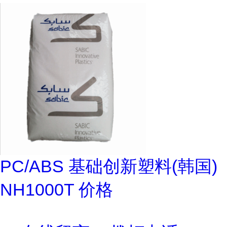
PC/ABS 基础创新塑料(韩国)
NH1000T 价格