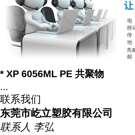
* XP 6056ML PE 共聚物
...
联系我们
东莞市屹立塑胶有限公司
联系人
李弘