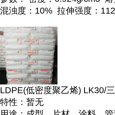
混浊度：
10%
拉伸强度：
11
LDPE(
低密度聚乙烯
) LK30/
三
特性：暂无
用途：成型，片材，涂料，管