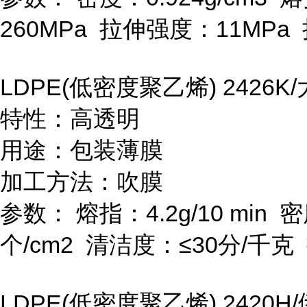
260MPa
拉伸强度：
11MPa
LDPE(
低密度聚乙烯
) 2426K/
特性：高透明
用途：包装薄膜
加工方法：吹膜
参数：
熔指：
4.2g/10 min
密
个
/cm
2
清洁度：≤
30
分
/
千克
LDPE(
低密度聚乙烯
) 2420H/