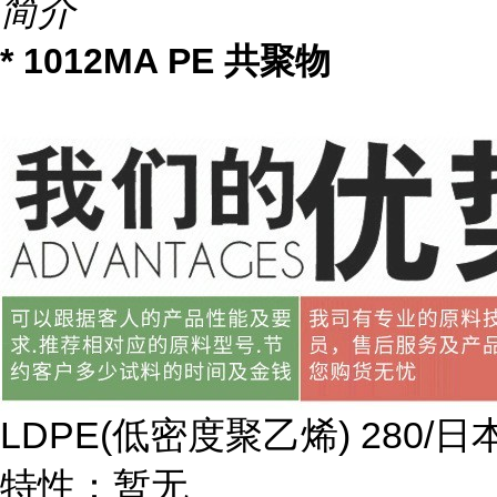
简介
* 1012MA PE 共聚物
LDPE(
低密度聚乙烯
) 280/
日
特性：暂无