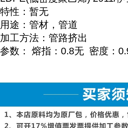
特性：暂无
用途：管材，管道
加工方法：管路挤出
参数：
熔指：
0.8
无
密度：
0.