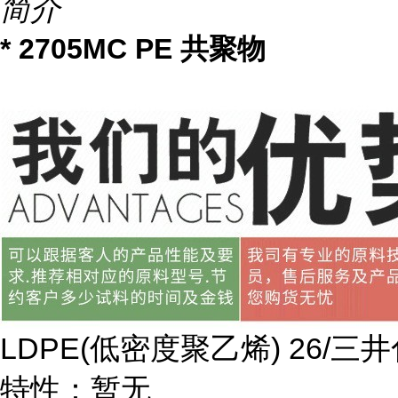
简介
* 2705MC PE 共聚物
LDPE(
低密度聚乙烯
) 26/
三井
特性：暂无