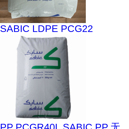
SABIC LDPE PCG22
PP PCGR40L SABIC PP 无