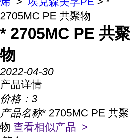
烯
>
埃克森美孚PE
> *
2705MC PE 共聚物
* 2705MC PE 共聚
物
2022-04-30
产品详情
价格：
3
产品名称
* 2705MC PE 共聚
物
查看相似产品 >