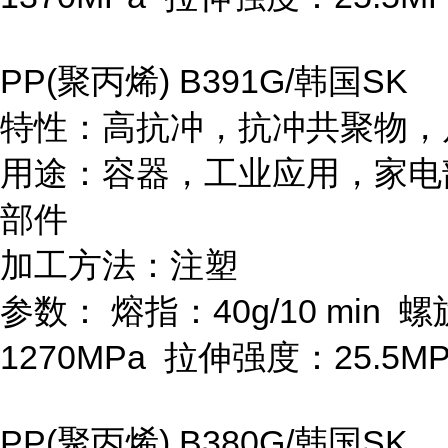
PP(
聚丙烯
) B391G/
韩国
SK
特性：高抗冲，抗冲共聚物，
用途：容器，工业应用，家电
部件
加工方法：注塑
参数：
熔指：
40g/10 min
螺
1270MPa
拉伸强度：
25.5M
PP(
聚丙烯
) B380G/
韩国
SK