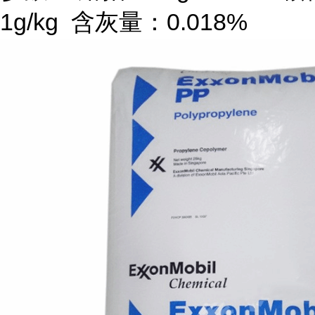
1g/kg
含灰量：
0.018%