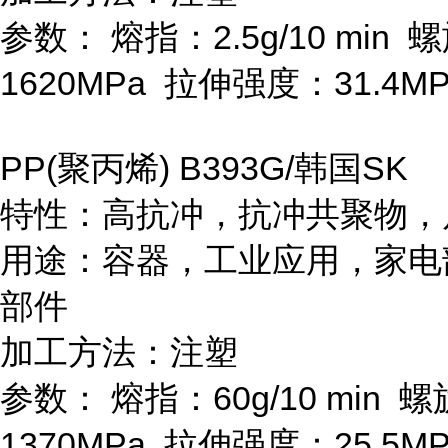
参数：
熔指：
2.5g/10 min
螺
1620MPa
拉伸强度：
31.4M
PP(
聚丙烯
) B393G/
韩国
SK
特性：高抗冲，抗冲共聚物，
用途：容器，工业应用，家电
部件
加工方法：注塑
参数：
熔指：
60g/10 min
螺
1370MPa
拉伸强度：
25.5M