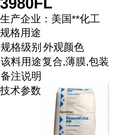
3980FL
生产企业：美国**化工
规格用途
规格级别
外观颜色
该料用途
复合,薄膜,包装
备注说明
技术参数