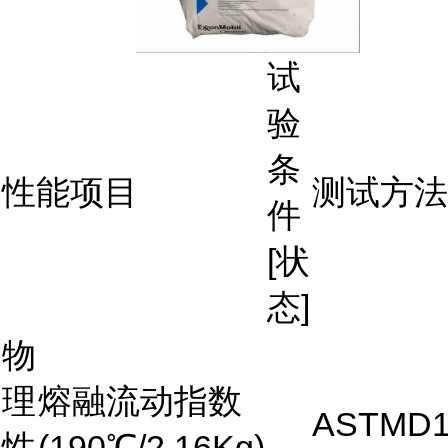
试
验
条
性能项目
测试方法
件
[状
态]
物
理
熔融流动指数
ASTMD1
性
(190℃/2.16Kg)