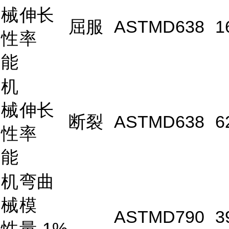
械
伸长
屈服
ASTMD638
1
性
率
能
机
械
伸长
断裂
ASTMD638
6
性
率
能
机
弯曲
械
模
ASTMD790
3
性
量-1%