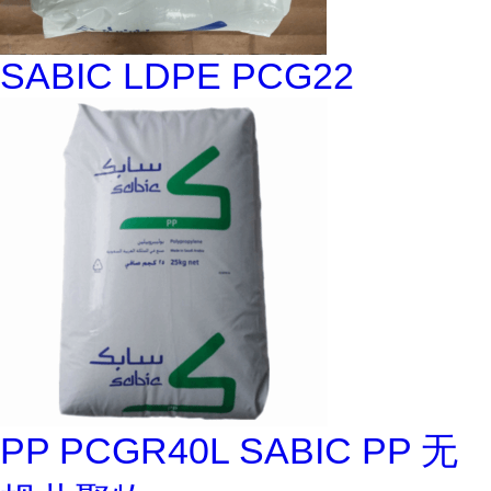
SABIC LDPE PCG22
PP PCGR40L SABIC PP 无