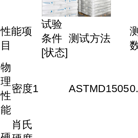
试验
性能项
条件
测试方法
目
[状态]
物
理
密度1
ASTMD1505
0
性
能
肖氏
硬