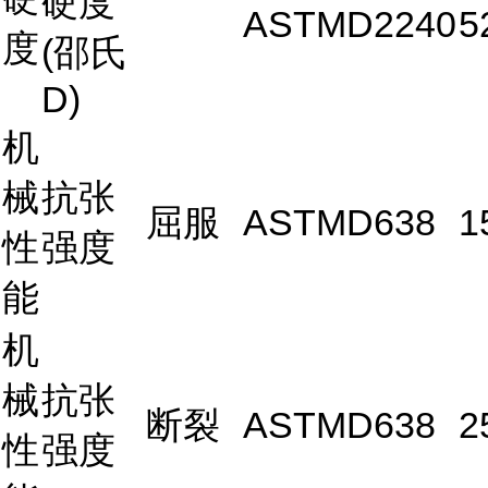
硬度
ASTMD2240
5
度
(邵氏
D)
机
械
抗张
屈服
ASTMD638
1
性
强度
能
机
械
抗张
断裂
ASTMD638
2
性
强度