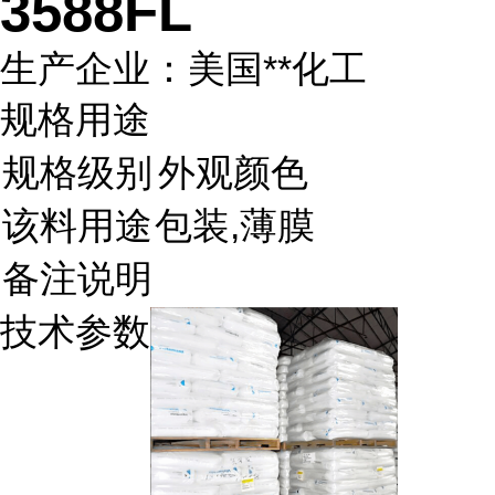
3588FL
生产企业：美国**化工
规格用途
规格级别
外观颜色
该料用途
包装,薄膜
备注说明
技术参数