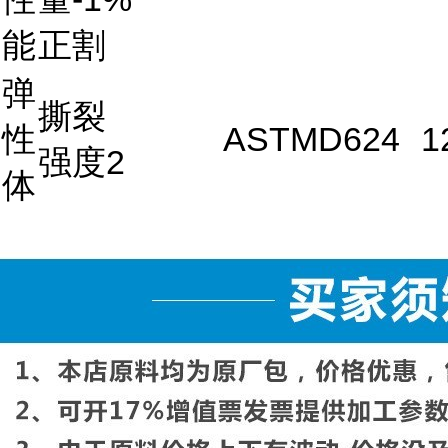
能
正割
弹
撕裂
性
ASTMD624
1
强度2
体