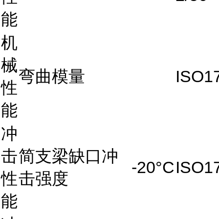
能
机
械
弯曲模量
ISO1
性
能
冲
击
简支梁缺口冲
-20°C
ISO1
性
击强度
能