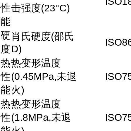
ISO1
性
击强度(23°C)
能
硬
肖氏硬度(邵氏
ISO8
度
D)
热
热变形温度
性
(0.45MPa,未退
ISO75
能
火)
热
热变形温度
性
(1.8MPa,未退
ISO75
能
火)