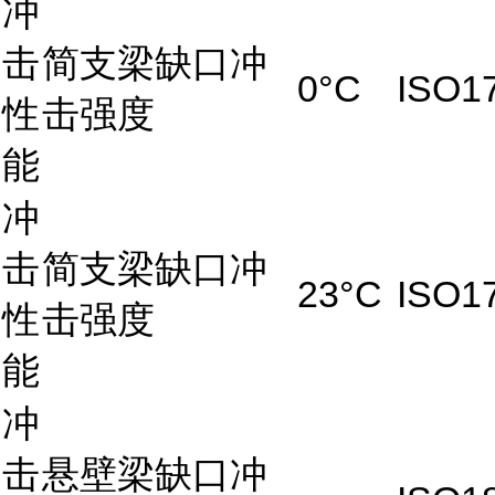
冲
击
简支梁缺口冲
0°C
ISO1
性
击强度
能
冲
击
简支梁缺口冲
23°C
ISO1
性
击强度
能
冲
击
悬壁梁缺口冲