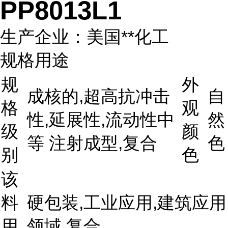
PP8013L1
生产企业：美国**化工
规格用途
规
外
成核的,超高抗冲击
自
格
观
性,延展性,流动性中
然
级
颜
等 注射成型,复合
色
别
色
该
料
硬包装,工业应用,建筑应用
用
领域,复合