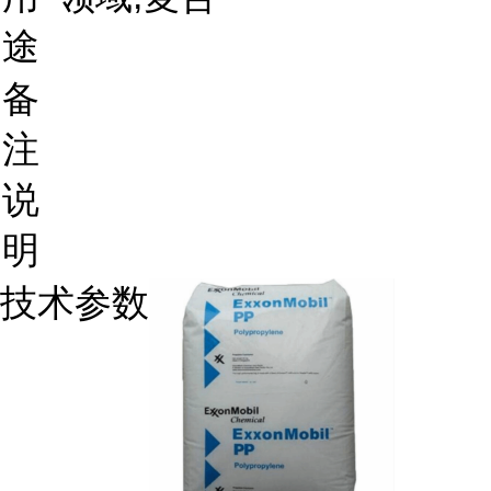
途
备
注
说
明
技术参数