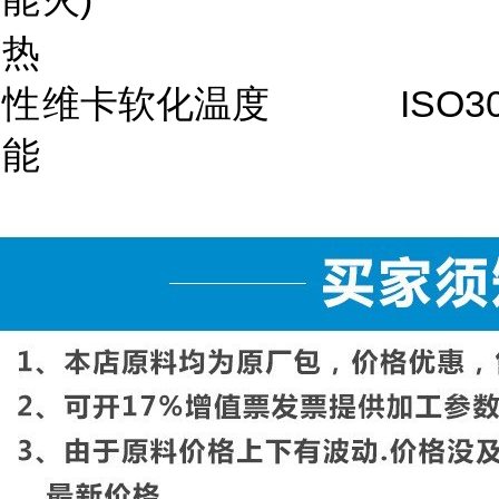
热
性
维卡软化温度
ISO3
能