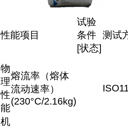
试验
性能项目
条件
测试
[状态]
物
熔流率（熔体
理
ISO1
流动速率）
性
(230°C/2.16kg)
能
机