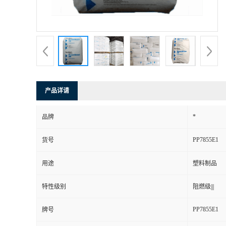
产品详请
*
品牌
PP7855E1
货号
用途
塑料制品
特性级别
阻燃级|||
PP7855E1
牌号