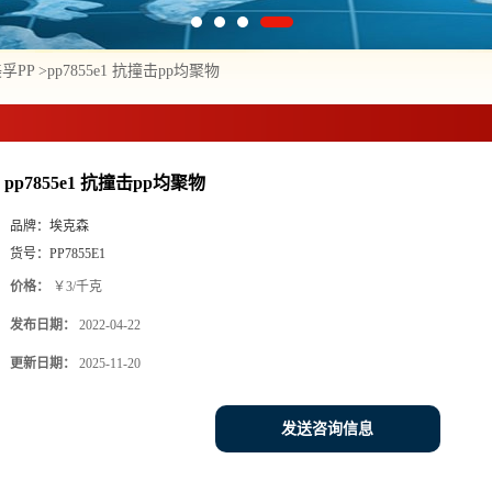
孚PP
>
pp7855e1 抗撞击pp均聚物
pp7855e1 抗撞击pp均聚物
品牌：
埃克森
货号：
PP7855E1
价格：
￥3/千克
发布日期：
2022-04-22
更新日期：
2025-11-20
发送咨询信息