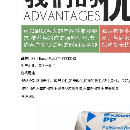
品种：PP丨ExxonMobil™ PP7855E1
生产企业：美国**化工
规格用途
规格级别
抗撞击性，高,光滑性,冲击改性,均衡的 刚性/韧性,刚性，良好
该料用途
汽车内部零件,消费品应用领域,汽车外部零件,电器用具
备注说明