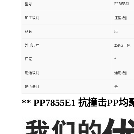
PP7855E1
型号
加工级别
注塑级|||
PP
品名
外形尺寸
25KG一包
*
厂家
用途级别
通用级|||
是否进口
是
** PP7855E1 抗撞击PP