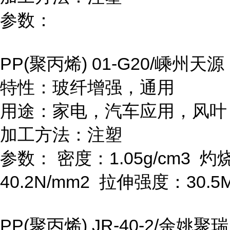
参数：
PP(
聚丙烯
) 01-G20/
嵊州天源
特性：玻纤增强，通用
用途：家电，汽车应用，风叶
加工方法：注塑
参数：
密度：
1.05g/cm
3
灼
40.2N/mm
2
拉伸强度：
30.5
PP(
聚丙烯
) JR-40-2/
余姚聚瑞