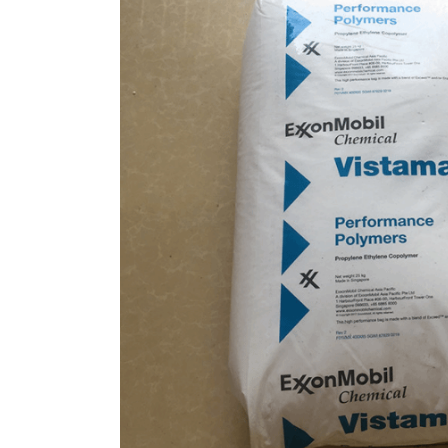
技术参数
性能项目
试验条件[状态]
测试方法
测试数据
数据