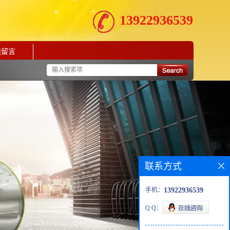
13922936539
线留言
联系方式
手机：
13922936539
Q Q：