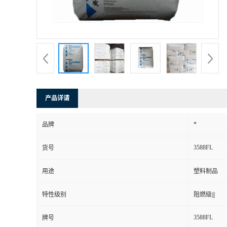
产品详请
*
品牌
3588FL
货号
用途
塑料制品
特性级别
阻燃级|||
3588FL
牌号
3588FL
型号
加工级别
注塑级|||