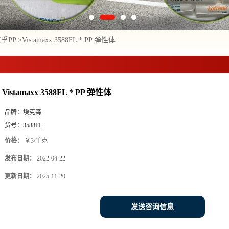
Vistamaxx 3588FL * PP 弹性体
品牌：
埃克森
货号：
3588FL
价格：
￥3/千克
发布日期：
2022-04-22
更新日期：
2025-11-20
发送咨询信息