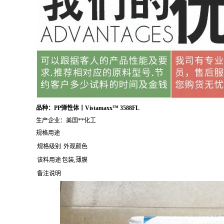
品种：PP弹性体丨Vistamaxx™ 3588FL
生产企业：美国**化工
规格用途
规格级别
外观颜色
该料用途
包装,薄膜
备注说明