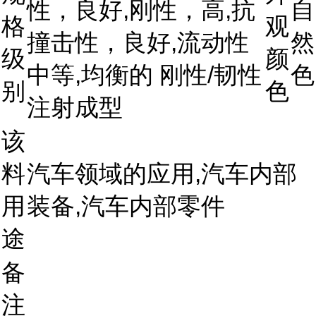
性，良好,刚性，高,抗
自
格
观
撞击性，良好,流动性
然
级
颜
中等,均衡的 刚性/韧性
色
别
色
注射成型
该
料
汽车领域的应用,汽车内部
用
装备,汽车内部零件
途
备
注