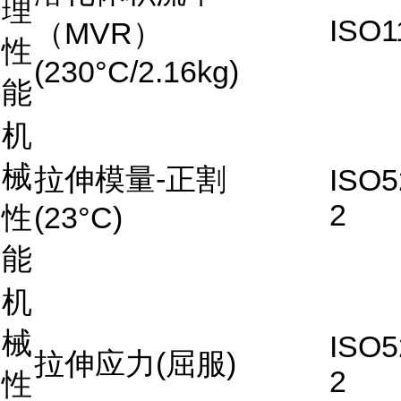
理
ISO1
（MVR）
性
(230°C/2.16kg)
能
机
械
拉伸模量-正割
ISO5
2
性
(23°C)
能
机
械
ISO5
拉伸应力(屈服)
2
性