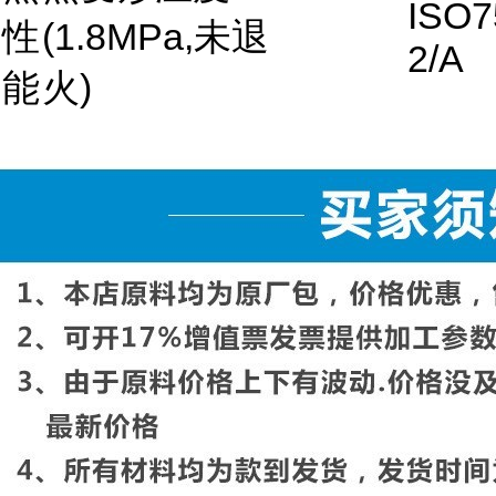
ISO7
性
(1.8MPa,未退
2/A
能
火)