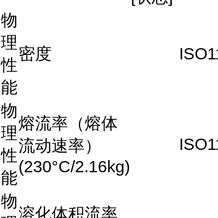
物
理
密度
ISO1
性
能
物
熔流率（熔体
理
ISO1
流动速率）
性
(230°C/2.16kg)
能
物
溶化体积流率