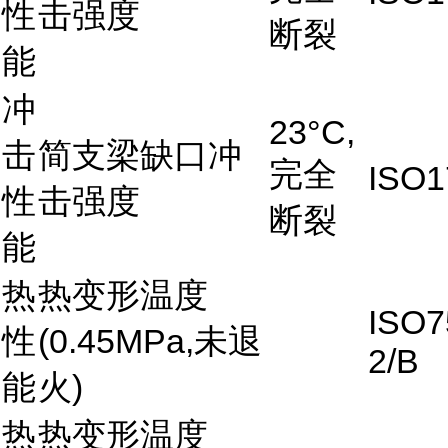
性
击强度
断裂
能
冲
23°C,
击
简支梁缺口冲
完全
ISO1
性
击强度
断裂
能
热
热变形温度
ISO7
性
(0.45MPa,未退
2/B
能
火)
热
热变形温度