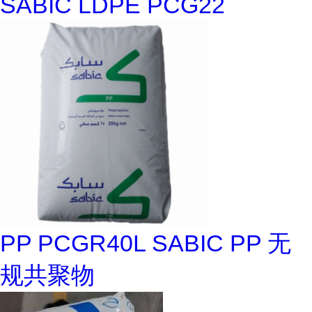
SABIC LDPE PCG22
PP PCGR40L SABIC PP 无
规共聚物