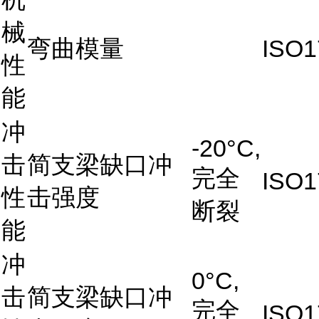
械
弯曲模量
ISO1
性
能
冲
-20°C,
击
简支梁缺口冲
完全
ISO1
性
击强度
断裂
能
冲
0°C,
击
简支梁缺口冲
完全
ISO1