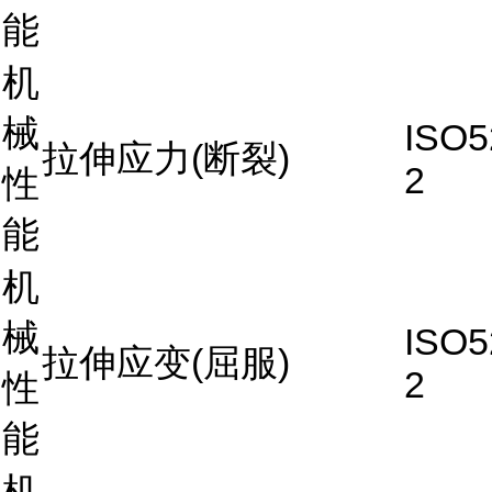
能
机
械
ISO5
拉伸应力(断裂)
2
性
能
机
械
ISO5
拉伸应变(屈服)
2
性
能
机