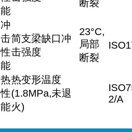
断裂
能
冲
23°C,
击
简支梁缺口冲
局部
ISO1
性
击强度
断裂
能
热
热变形温度
ISO7
性
(1.8MPa,未退
2/A
能
火)