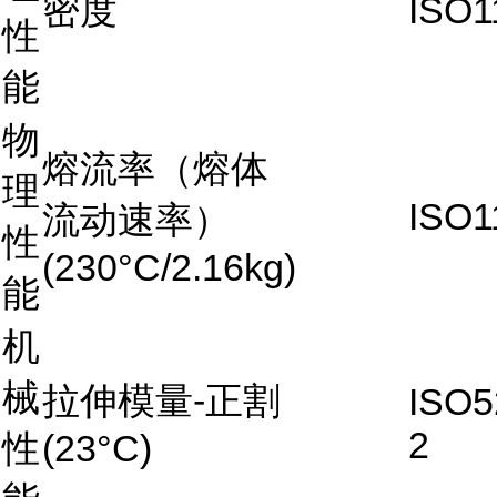
密度
ISO1
性
能
物
熔流率（熔体
理
ISO1
流动速率）
性
(230°C/2.16kg)
能
机
械
拉伸模量-正割
ISO5
2
性
(23°C)