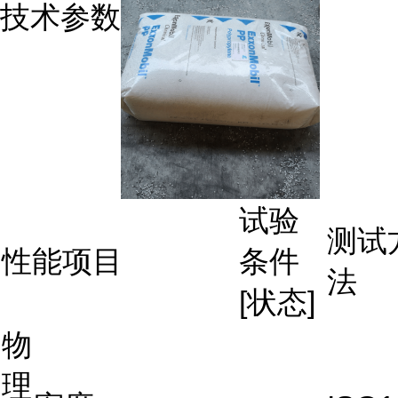
技术参数
试验
测试
性能项目
条件
法
[状态]
物
理