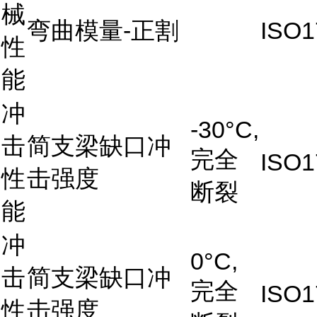
械
弯曲模量-正割
ISO1
性
能
冲
-30°C,
击
简支梁缺口冲
完全
ISO1
性
击强度
断裂
能
冲
0°C,
击
简支梁缺口冲
完全
ISO1
性
击强度