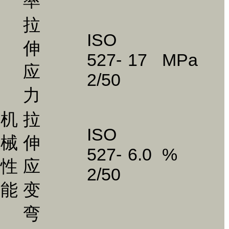
率
拉
ISO
伸
527-
17
MPa
应
2/50
力
机
拉
ISO
械
伸
527-
6.0
%
性
应
2/50
能
变
弯