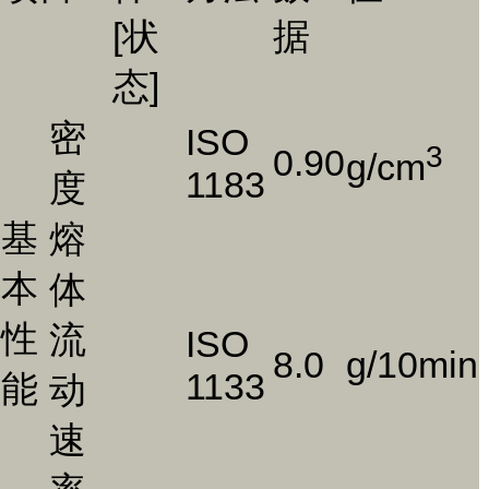
[状
据
态]
密
ISO
3
0.90
g/cm
1183
度
基
熔
本
体
性
流
ISO
8.0
g/10min
1133
能
动
速