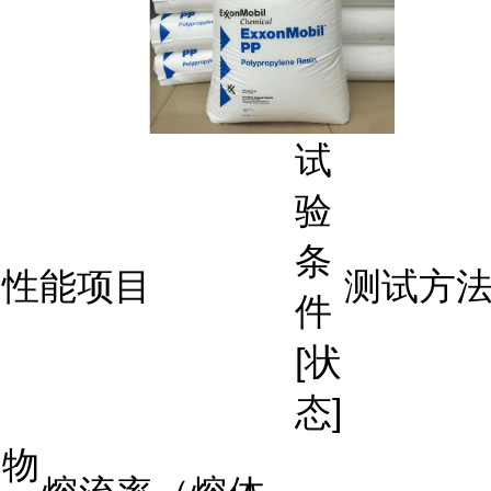
试
验
条
性能项目
测试方
件
[状
态]
物