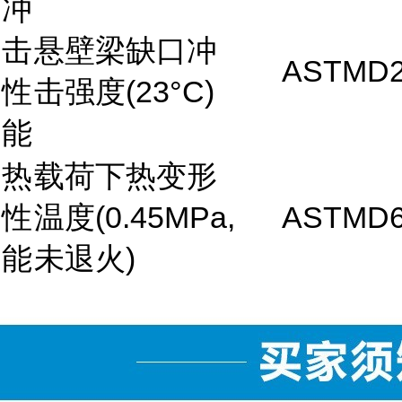
冲
击
悬壁梁缺口冲
ASTMD2
性
击强度(23°C)
能
热
载荷下热变形
性
温度(0.45MPa,
ASTMD6
能
未退火)