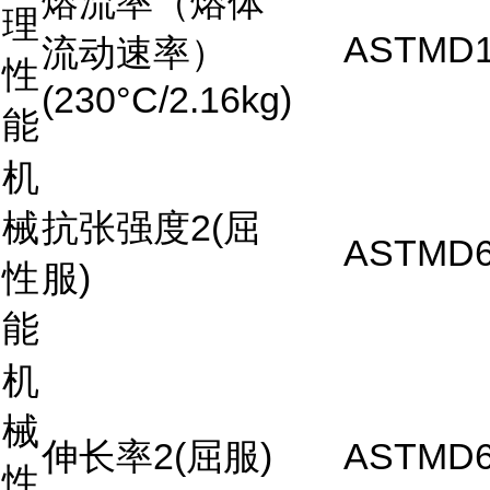
熔流率（熔体
理
ASTMD1
流动速率）
性
(230°C/2.16kg)
能
机
械
抗张强度2(屈
ASTMD6
性
服)
能
机
械
伸长率2(屈服)
ASTMD6
性