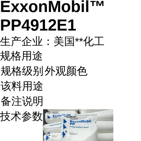
ExxonMobil™
PP4912E1
生产企业：美国**化工
规格用途
规格级别
外观颜色
该料用途
备注说明
技术参数