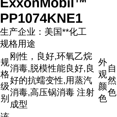
ExxonMobil™
PP1074KNE1
生产企业：美国**化工
规格用途
刚性，良好,环氧乙烷
规
外
消毒,脱模性能良好,良
自
格
观
好的抗蠕变性,用蒸汽
然
级
颜
消毒,高压锅消毒 注射
色
别
色
成型
该