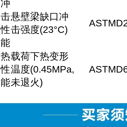
冲
击
悬壁梁缺口冲
ASTMD2
性
击强度(23°C)
能
热
载荷下热变形
性
温度(0.45MPa,
ASTMD6
能
未退火)