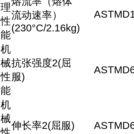
熔流率（熔体
理
ASTMD1
流动速率）
性
(230°C/2.16kg)
能
机
械
抗张强度2(屈
ASTMD6
性
服)
能
机
械
伸长率2(屈服)
ASTMD6
性