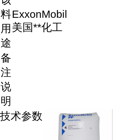
料
ExxonMobil
美国**化工
用
途
备
注
说
明
技术参数