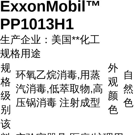
ExxonMobil™
PP1013H1
生产企业：美国**化工
规格用途
规
外
环氧乙烷消毒,用蒸
自
格
观
汽消毒,低萃取物,高
然
级
颜
压锅消毒 注射成型
色
别
色
该