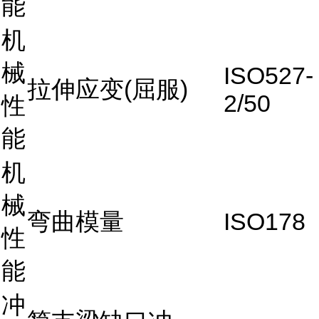
能
机
械
ISO527-
拉伸应变(屈服)
2/50
性
能
机
械
弯曲模量
ISO178
性
能
冲