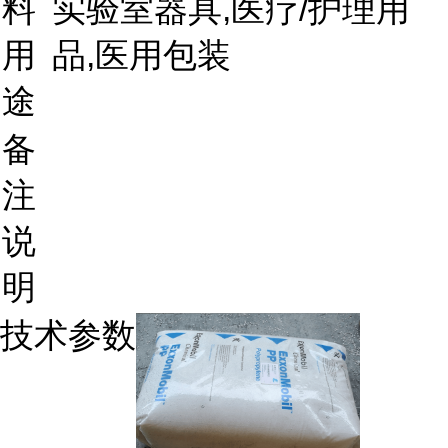
料
实验室器具,医疗/护理用
用
品,医用包装
途
备
注
说
明
技术参数