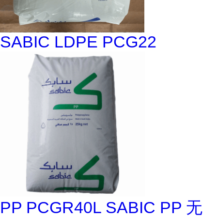
SABIC LDPE PCG22
PP PCGR40L SABIC PP 无