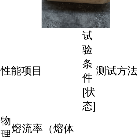
试
验
条
性能项目
测试方
件
[状
态]
物
熔流率（熔体
理