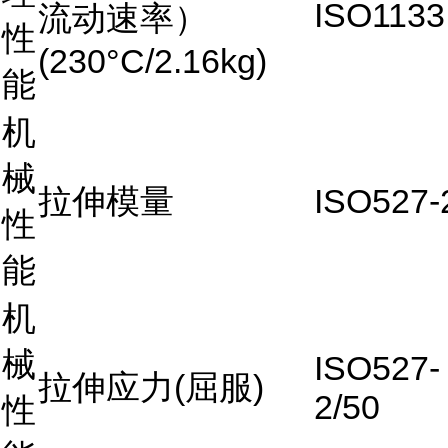
ISO1133
流动速率）
性
(230°C/2.16kg)
能
机
械
拉伸模量
ISO527-
性
能
机
械
ISO527-
拉伸应力(屈服)
2/50
性