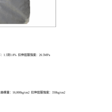
率：
1.5
到
1.8%
拉伸屈服强度：
26.5MPa