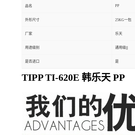
TI-620E
型号
加工级别
注塑级|||
PP
品名
外形尺寸
25KG一包
厂家
乐天
用途级别
通用级|||
是否进口
是
TIPP TI-620E 韩乐天 PP