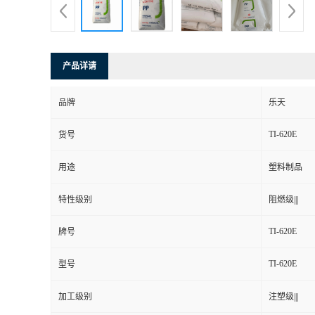
产品详请
品牌
乐天
TI-620E
货号
用途
塑料制品
特性级别
阻燃级|||
TI-620E
牌号