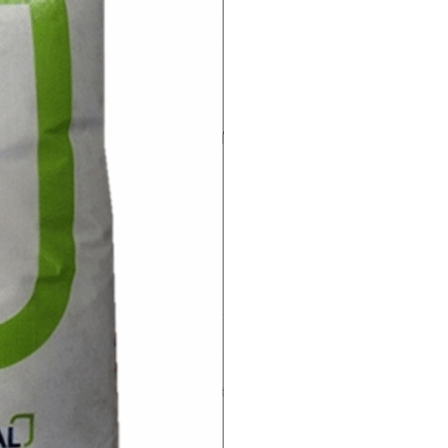
服强度：
33.79MPa
拉伸断裂标称应变：
532.85%