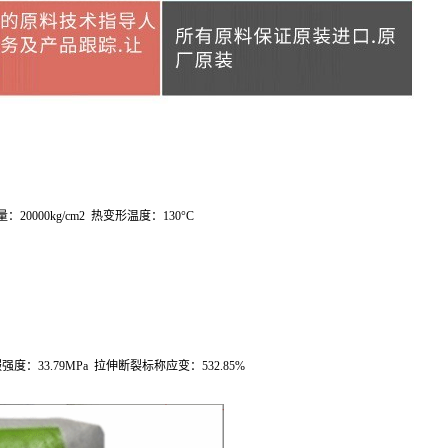
量：
20000kg/cm
2
热变形温度：
130
°
C