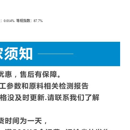
弯曲模量：
16,000kg/cm
2
拉伸屈服强度：
350kg/cm
2
量：
0.014%
等规指数：
87.7%