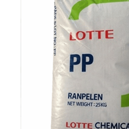
参数：
熔指：
3g/10 min
含灰量：
115mg/kg
等规指数：
97.3
无
拉伸屈