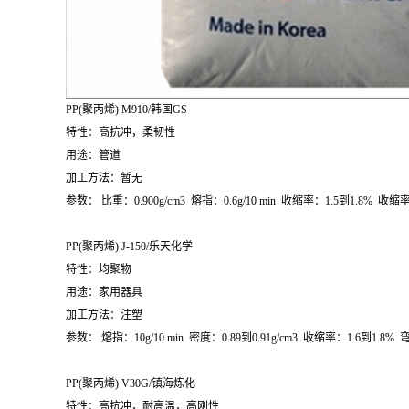
PP(
聚丙烯
) M910/
韩国
GS
特性：高抗冲，柔韧性
用途：管道
加工方法：暂无
参数：
比重：
0.900g/cm
3
熔指：
0.6g/10 min
收缩率：
1.5
到
1.8%
收缩
PP(
聚丙烯
) J-150/
乐天化学
特性：均聚物
用途：家用器具
加工方法：注塑