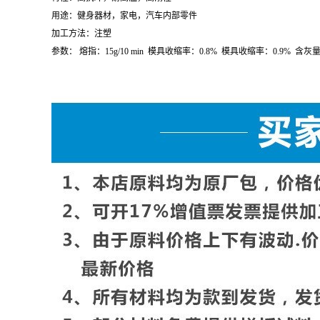
参数：
熔指：
10g/10 min
密度：
0.89
到
0.91g/cm
3
收缩率：
1.6
到
1.8%
PP(
聚丙烯
) V30G/
镇海炼化
特性：高抗冲，耐高温，高刚性
用途：健身器材，家电，汽车内部零件
加工方法：注塑
参数：
熔指：
15g/10 min
模具收缩率：
0.8%
模具收缩率：
0.9%
含灰