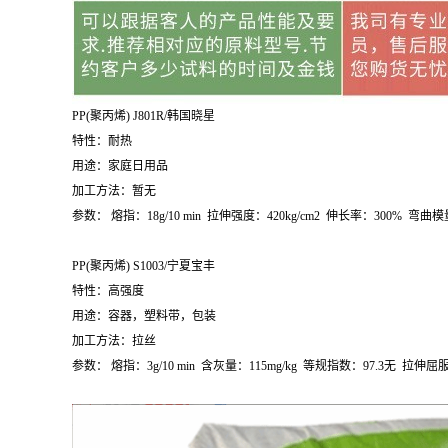
PP(
聚丙烯
) J801R/
韩国晓星
特性：耐热
用途：家庭日用品
加工方法：暂无
参数：
熔指：
18g/10 min
拉伸强度：
420kg/cm
2
伸长率：
300%
弯曲模
PP(
聚丙烯
) S1003/
宁夏宝丰
特性：高强度
用途：容器，塑料带，包装
加工方法：拉丝