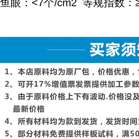
鱼眼：
<7
个
/cm
2
等规指数：