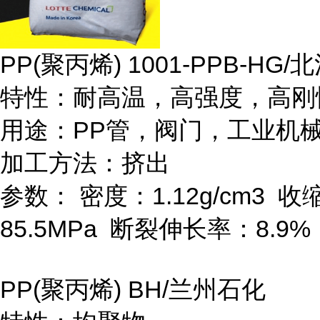
PP(
聚丙烯
) 1001-PPB-HG/
北
特性：耐高温，高强度，高刚
用途：
PP
管，阀门，工业机
加工方法：挤出
参数：
密度：
1.12g/cm
3
收
85.5MPa
断裂伸长率：
8.9%
PP(
聚丙烯
) BH/
兰州石化