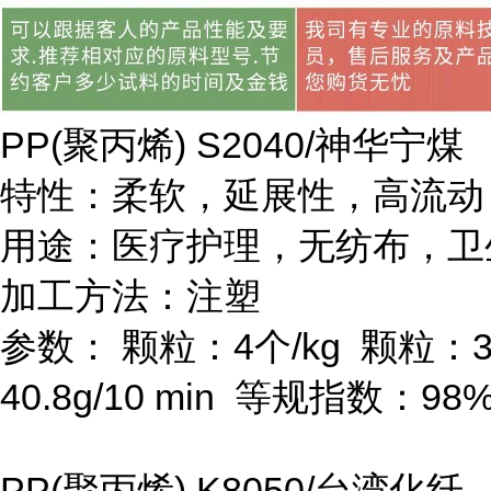
PP(
聚丙烯
) S2040/
神华宁煤
特性：柔软，延展性，高流动
用途：医疗护理，无纺布，卫
加工方法：注塑
参数：
颗粒：
4
个
/kg
颗粒：
3
40.8g/10 min
等规指数：
98
PP(
聚丙烯
) K8050/
台湾化纤