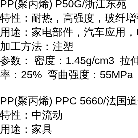
PP(
聚丙烯
) P50G/
浙江东苑
特性：耐热，高强度，玻纤增
用途：家电部件，汽车应用，
加工方法：注塑
参数：
密度：
1.45g/cm
3
拉
率：
25%
弯曲强度：
55MPa
PP(
聚丙烯
) PPC 5660/
法国道
特性：中流动
用途：家具