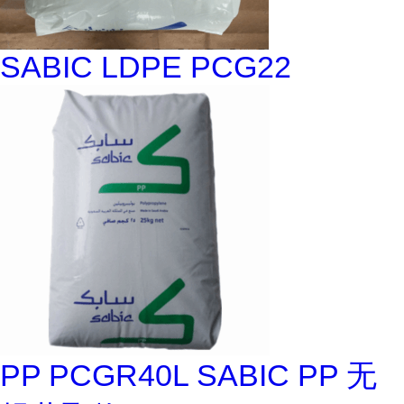
SABIC LDPE PCG22
PP PCGR40L SABIC PP 无