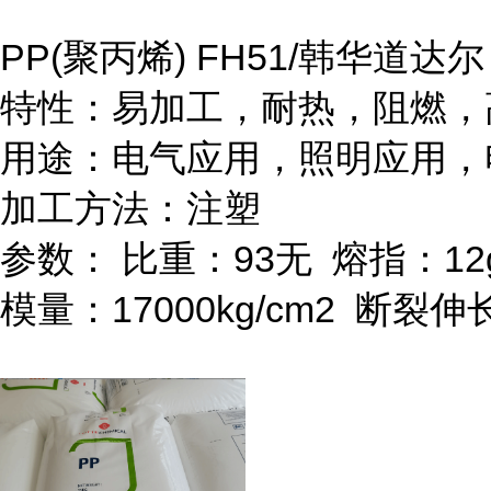
PP(
聚丙烯
) FH51/
韩华道达尔
特性：易加工，耐热，阻燃，
用途：电气应用，照明应用，
加工方法：注塑
参数：
比重：
93
无
熔指：
12
模量：
17000kg/cm
2
断裂伸