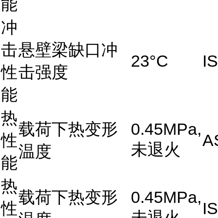
能
冲
击
悬壁梁缺口冲
23°C
I
性
击强度
能
热
载荷下热变形
0.45MPa,
性
A
未退火
温度
能
热
载荷下热变形
0.45MPa,
性
I
未退火