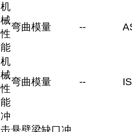
机
械
弯曲模量
--
A
性
能
机
械
弯曲模量
--
I
性
能
冲
击
悬壁梁缺口冲