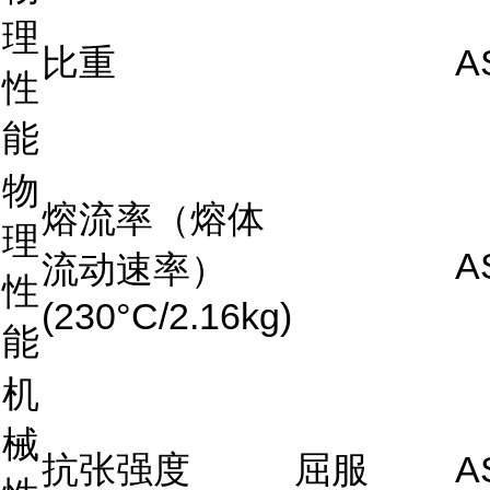
理
比重
A
性
能
物
熔流率（熔体
理
A
流动速率）
性
(230°C/2.16kg)
能
机
械
抗张强度
屈服
A