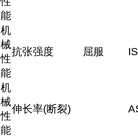
性
能
机
械
抗张强度
屈服
I
性
能
机
械
伸长率(断裂)
A
性
能