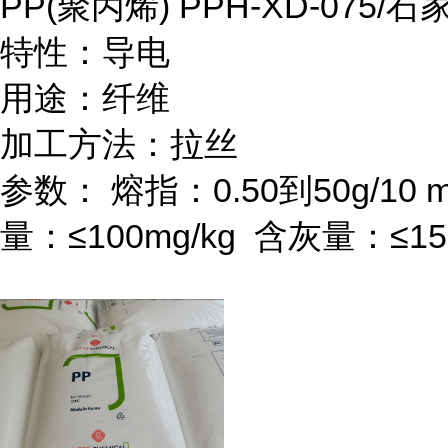
PP(
聚丙烯
) PPH-XD-075/
石
特性：导电
用途：纤维
加工方法：拉丝
参数：
熔指：
0.50
到
50g/10 m
量：≤
100mg/kg
含灰量：≤
15