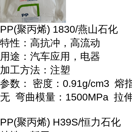
PP(
聚丙烯
) 1830/
燕山石化
特性：高抗冲，高流动
用途：汽车应用，电器
加工方法：注塑
参数：
密度：
0.91g/cm
3
熔
无
弯曲模量：
1500MPa
拉
PP(
聚丙烯
) H39S/
恒力石化